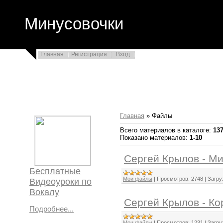
Минусовочки
Главная
Регистрация
Вход
Главная
»
Файлы
Всего материалов в каталоге
:
13
Показано материалов
:
1-10
Сергей Крылов - Ми
Бесплатные
Мои файлы
|
Просмотров:
2748
|
Загру
Видеоуроки по
Вокалу
Сергей Крылов - Ко
Подробнее...
Мои файлы
|
Просмотров:
1231
|
Загру